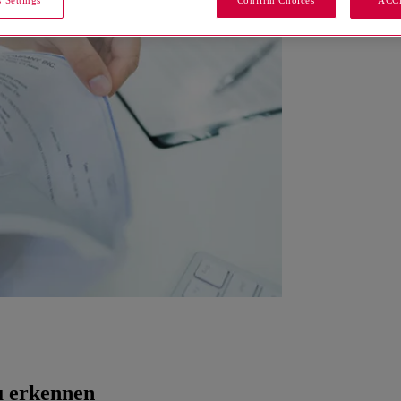
 Settings
Confirm Choices
ACC
zu erkennen