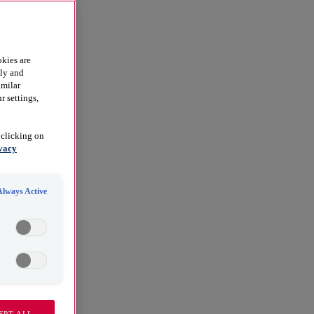
kies are
dly and
imilar
r settings,
 clicking on
vacy
Always Active