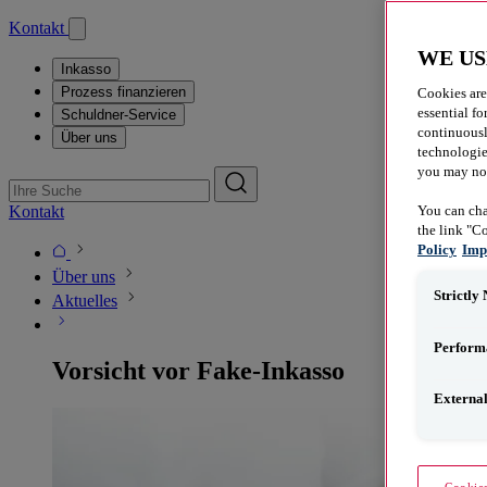
Kontakt
WE US
Inkasso
Prozess finanzieren
Cookies are
essential fo
Schuldner-Service
continuousl
Über uns
technologies
you may not 
Kontakt
You can cha
the link "C
Policy
Imp
Über uns
Strictly
Aktuelles
Perform
Vorsicht vor Fake-Inkasso
Externa