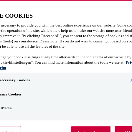
E COOKIES
 necessary to provide you with the best online experience on our website. Some coo
r the operation of the site, while others help us to make our website more user-frien
y improve it. By clicking "Accept All", you consent to the storage of cookies and s
 (tools) on your device. Please note: If you do not wish to consent, or based on you
be able to use all the features of the site.
nge your cookie settings at any time afterwards in the footer area of our website by
ookie-Einstellungen". You can find more information about the tools we use at
Pri
rint
 Necessary Cookies
ance Cookies
l Media