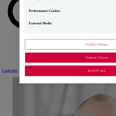
Performance Cookies
External Media
Cookies Settings
Confirm Choices
LinkedIn
ACCEPT ALL